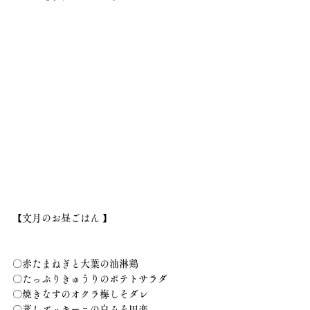
【文月のお昼ごはん 】
〇赤たまねぎと大葉の油淋鶏
〇たっぷりきゅうりのポテトサラダ
〇焼きなすのオクラ梅しそダレ
〇蒸しズッキーニの白みそ田楽