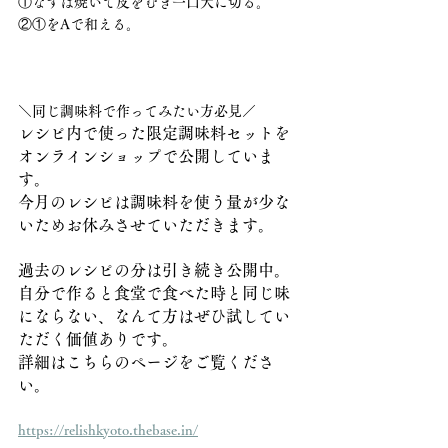
①なすは焼いて皮をむき一口大に切る。
②①をAで和える。
＼同じ調味料で作ってみたい方必見／
レシピ内で使った限定調味料セットを
オンラインショップで公開していま
す。
今月のレシピは調味料を使う量が少な
いためお休みさせていただきます。
過去のレシピの分は引き続き公開中。
自分で作ると食堂で食べた時と同じ味
にならない、なんて方はぜひ試してい
ただく価値ありです。
詳細はこちらのページをご覧くださ
い。
https://relishkyoto.thebase.in/