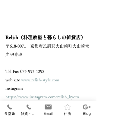
Relish（料理教室と暮らしの雑貨店）
〒618-0071　京都府乙訓郡大山崎町大山崎竜
光49番地 
Tel.Fax 075-953-1292 
web site 
www.relish-style.com
instagram 
https://www.instagram.com/relish_kyoto
営業時間　10：30～17：00（毎週土曜は9時
食堂☎
雑貨・教室☎
Email
住所
Blog
～） 
＊土曜朝9時-11時まで前庭で
山崎ビオマルシ
ェ
を開催しています。