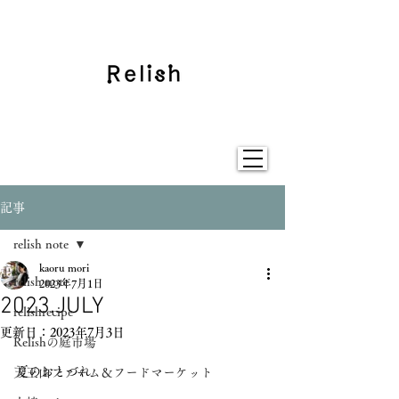
記事
relish note
kaoru mori
relish note
2023年7月1日
2023.JULY
relishrecipe
更新日：
2023年7月3日
Relishの庭市場
夏のおとづれ
天王山ファーム＆フードマーケット