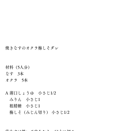
焼きなすのオクラ梅しそダレ
材料（5人分） 
なす　3本 
オクラ　5本
A 薄口しょうゆ　小さじ1/2 
　みりん　小さじ1
　粗精糖　小さじ1 
　梅しそ（みじん切り） 小さじ1/2