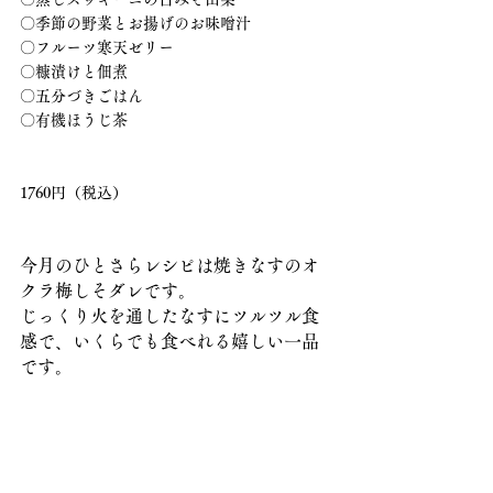
〇季節の野菜とお揚げのお味噌汁
〇フルーツ寒天ゼリー
〇糠漬けと佃煮
〇五分づきごはん
〇有機ほうじ茶
1760円（税込）
今月のひとさらレシピは焼きなすのオ
クラ梅しそダレです。
じっくり火を通したなすにツルツル食
感で、いくらでも食べれる嬉しい一品
です。