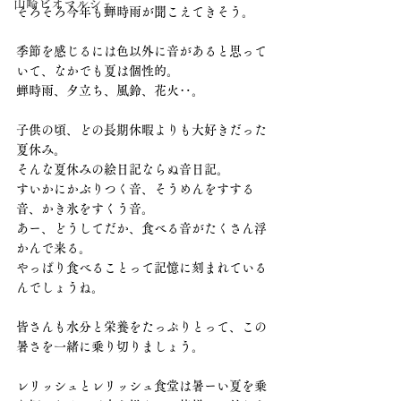
山崎ビオマルシェ
そろそろ今年も蝉時雨が聞こえてきそう。
季節を感じるには色以外に音があると思って
いて、なかでも夏は個性的。
蝉時雨、夕立ち、風鈴、花火‥。
子供の頃、どの長期休暇よりも大好きだった
夏休み。
そんな夏休みの絵日記ならぬ音日記。
すいかにかぶりつく音、そうめんをすする
音、かき氷をすくう音。
あー、どうしてだか、食べる音がたくさん浮
かんで来る。
やっぱり食べることって記憶に刻まれている
んでしょうね。
皆さんも水分と栄養をたっぷりとって、この
暑さを一緒に乗り切りましょう。
レリッシュとレリッシュ食堂は暑ーい夏を乗