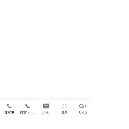
食堂☎
雑貨・教室☎
Email
住所
Blog