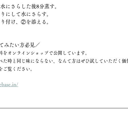
、水にさらした後8分蒸す。
切りにして水にさらす。
て盛り付け、②を添える。
てみたい方必見／
料をオンラインショップで公開しています。
べた時と同じ味にならない、なんて方はぜひ試していただく価
をご覧ください。
ebase.in/