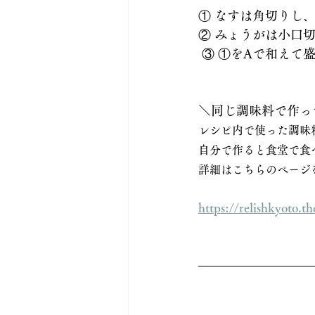
① なすは角切りし
② みょうがは小口
 ③ ①をAで和え
＼同じ調味料で作っ
レシピ内で使った調味
自分で作ると食堂で食
詳細はこちらのページ
https://relishkyoto.th