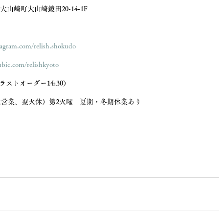
大山崎町大山崎鏡田20-14-1F 
tagram.com/relish.shokudo
ubic.com/relishkyoto
（ラストオーダー14:30） 
営業、翌火休）第2火曜　夏期・冬期休業あり 