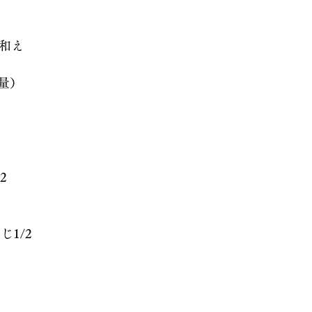
和え
量）
2
じ1/2