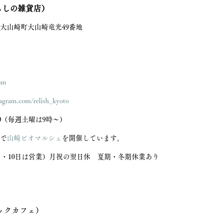
暮らしの雑貨店）
訓郡大山崎町大山崎竜光49番地 
com
agram.com/relish_kyoto
00（毎週土曜は9時～） 
庭で
山崎ビオマルシェ
を開催しています。
・10日は営業）月祝の翌日休　夏期・冬期休業あり 
ックカフェ）