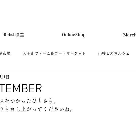
Relish食堂
OnlineShop
Marc
の庭市場
天王山ファーム＆フードマーケット
山崎ビオマルシェ
9月1日
PTEMBER
スをつかったひとさら。
りと召し上がってくださいね。