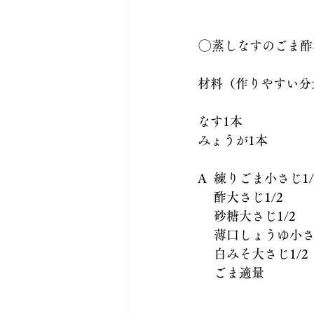
〇
蒸しなすのごま酢
材料（作りやすい分
なす1本
みょうが1本
A  練りごま小さじ1/
 　酢大さじ1/2
 　砂糖大さじ1/2
 　薄口しょうゆ小さ
 　白みそ大さじ1/2
 　ごま適量