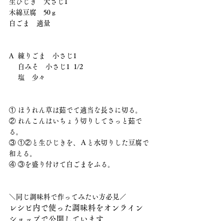
生ひじき　大さじ1
木綿豆腐　50ｇ
白ごま　適量
A  練りごま　小さじ1　
 　白みそ　小さじ1  1/2
 　塩　少々
① ほうれん草は茹でて適当な長さに切る。
② れんこんはいちょう切りしてさっと茹で
る。
③ ①②と生ひじきを、Ａと水切りした豆腐で
和える。
④ ③を盛り付けて白ごまをふる。
＼同じ調味料で作ってみたい方必見／
レシピ内で使った調味料をオンライン
ショップで公開しています。