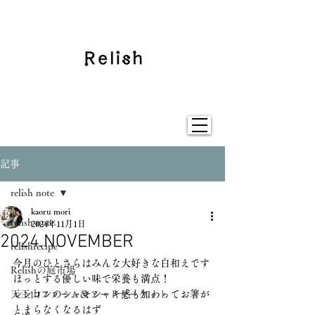
記事
relish note
kaoru mori
relish note
2024年11月1日
2024.NOVEMBER
relishrecipe
今月のひとさらはみんな大好きな白和えです
Relishの庭市場
ほっとする優しい味で栄養も満点！
天王山ファーム＆フードマーケット
レンコンのシャキシャキ感も加わってお箸が
とまらなくなるはず