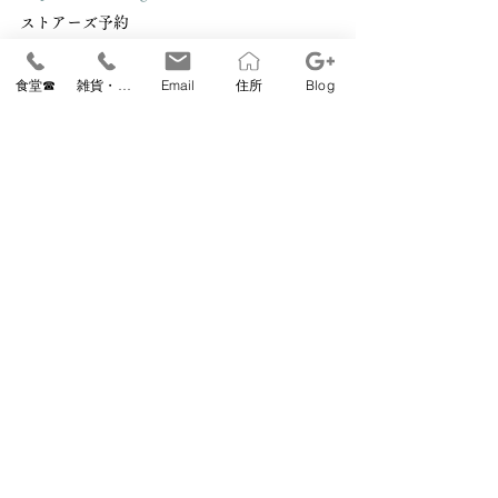
ストアーズ予約 
https://coubic.com/relishkyoto
食堂☎
雑貨・教室☎
Email
住所
Blog
営業時間　11:00～15:00（ラストオーダー
14:30） 
定休日　毎週月曜（祝日は営業、翌火休）第
2火曜　夏期・冬期休業あり 
relishrecipe
すべて表示
最新記事