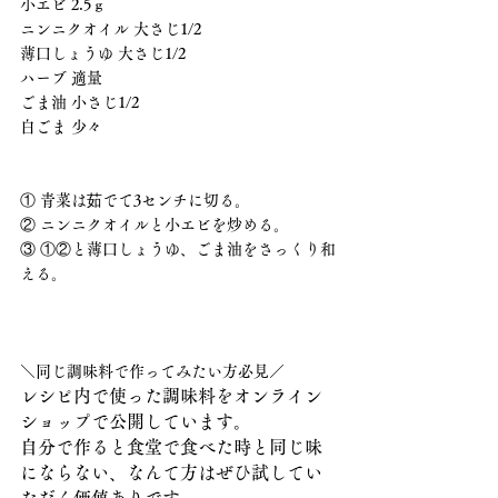
小エビ 2.5ｇ
ニンニクオイル 大さじ1/2
薄口しょうゆ 大さじ1/2
ハーブ 適量
ごま油 小さじ1/2
白ごま 少々
① 青菜は茹でて3センチに切る。
② ニンニクオイルと小エビを炒める。
③ ①②と薄口しょうゆ、ごま油をさっくり和
える。
＼同じ調味料で作ってみたい方必見／
レシピ内で使った調味料をオンライン
ショップで公開しています。
自分で作ると食堂で食べた時と同じ味
にならない、なんて方はぜひ試してい