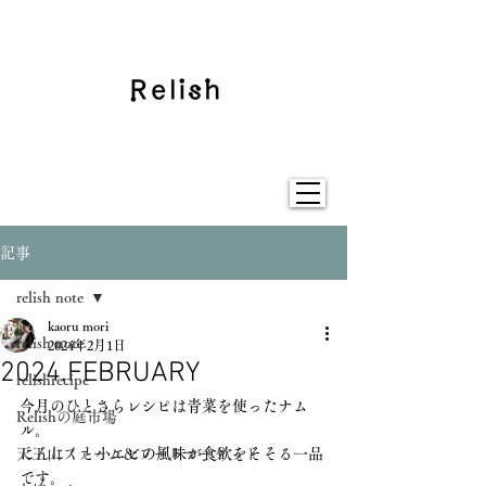
記事
relish note
kaoru mori
relish note
2024年2月1日
2024.FEBRUARY
relishrecipe
今月のひとさらレシピは青菜を使ったナム
Relishの庭市場
ル。
天王山ファーム＆フードマーケット
にんにくと小エビの風味が食欲をそそる一品
です。