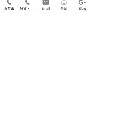
営業時間　11:00～15:00（ラストオーダー
食堂☎
雑貨・教室☎
Email
住所
Blog
14:30） 
定休日　毎週月曜（祝日は営業、翌火休）第
2火曜　夏期・冬期休業あり 
relishrecipe
すべて表示
最新記事