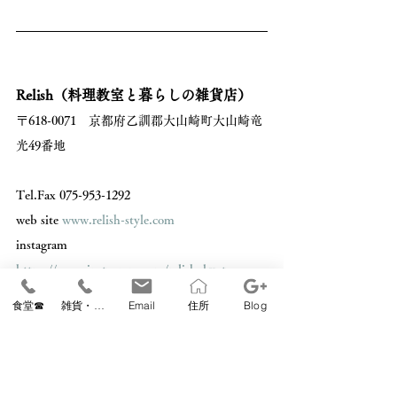
Relish（料理教室と暮らしの雑貨店）
〒618-0071　京都府乙訓郡大山崎町大山崎竜
光49番地 
Tel.Fax 075-953-1292 
web site 
www.relish-style.com
instagram 
https://www.instagram.com/relish_kyoto
営業時間　10：30～17：00（毎週土曜は9時
食堂☎
雑貨・教室☎
Email
住所
Blog
～） 
＊土曜朝9時-11時まで前庭で
山崎ビオマルシ
ェ
を開催しています。
　定休日　毎週月休（祝日・10日は営業）月