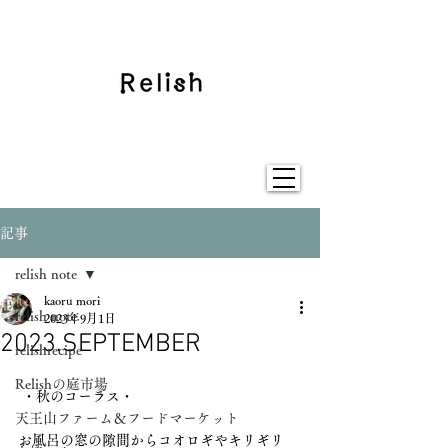
記事
relish note
kaoru mori
relish note
2023年9月1日
2023.SEPTEMBER
relishrecipe
Relishの庭市場
 ・秋のコーラス・
天王山ファーム＆フードマーケット
お風呂の窓の隙間からコオロギやキリギリ