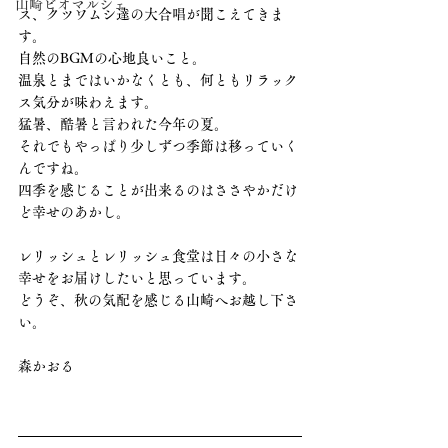
山崎ビオマルシェ
ス、クツワムシ達の大合唱が聞こえてきま
す。
自然のBGMの心地良いこと。
温泉とまではいかなくとも、何ともリラック
ス気分が味わえます。
猛暑、酷暑と言われた今年の夏。
それでもやっぱり少しずつ季節は移っていく
んですね。
四季を感じることが出来るのはささやかだけ
ど幸せのあかし。
レリッシュとレリッシュ食堂は日々の小さな
幸せをお届けしたいと思っています。
どうぞ、秋の気配を感じる山崎へお越し下さ
い。
​森かおる