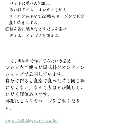
　バットに並べAを加え、
　あればタイム、オレガノも加え
   ホイルをかぶせて220度のオーブンで10分
   蒸し焼きにする。
②鰯を器に盛り付けすだちを乗せ
　タイム、オレガノを添える。
＼同じ調味料で作ってみたい方必見／
レシピ内で使った調味料をオンライン
ショップで公開しています。
自分で作ると食堂で食べた時と同じ味
にならない、なんて方はぜひ試してい
ただく価値ありです。
詳細はこちらのページをご覧くださ
い。
https://relishkyoto.thebase.in/