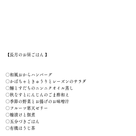
【長月のお昼ごはん 】
〇和風おからハンバーグ　
〇かぼちゃときゅうりとレーズンのサラダ
〇鰯とすだちのニンニクオイル蒸し
〇秋なすとにんじんのごま酢和え
〇季節の野菜とお揚げのお味噌汁
〇フルーツ寒天ゼリー
〇糠漬けと佃煮
〇五分づきごはん
〇有機ほうじ茶