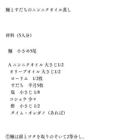
鰯とすだちのニンニクオイル蒸し
材料（5人分）
  鰯　小さめ5尾
  A ニンニクオイル 大さじ1/2 
   オリーブオイル 大さじ1/2
    ローリエ　1/2枚
    すだち　半月5枚
    塩　小さじ 1/8 
   コショウ 少々
    酢　小さじ 1/2
    タイム・オレガノ（あれば）
①鰯は頭とワタを取りのぞいて2等分し、