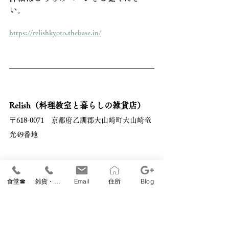
い。
https://relishkyoto.thebase.in/
Relish（料理教室と暮らしの雑貨店）
〒618-0071　京都府乙訓郡大山崎町大山崎竜
光49番地 
Tel.Fax 075-953-1292 
web site 
www.relish-style.com
食堂☎
雑貨・教室☎
Email
住所
Blog
instagram 
https://www.instagram.com/relish_kyoto
営業時間　10：30～17：00（毎週土曜は9時