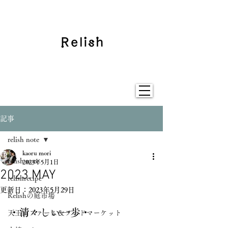
記事
relish note
kaoru mori
relish note
2023年5月1日
2023.MAY
relishrecipe
更新日：
2023年5月29日
Relishの庭市場
・清々しい一歩・
天王山ファーム＆フードマーケット