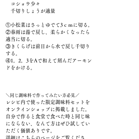
　コショウ少々　
　千切りしょうが適量
①小松菜はさっとゆでて3ｃｍに切る。
②春雨は湯で戻し、柔らかくなったら
適当に切る。
③きくらげは前日から水で戻し千切り
する。
④1，2，3をAで和えて刻んだアーモン
ドをかける。
＼同じ調味料で作ってみたい方必見／
レシピ内で使った限定調味料セットを
オンラインショップに掲載しました。
自分で作ると食堂で食べた時と同じ味
にならない、なんて方はぜひ試してい
ただく価値ありです。
詳細はこちらのページをご覧くださ