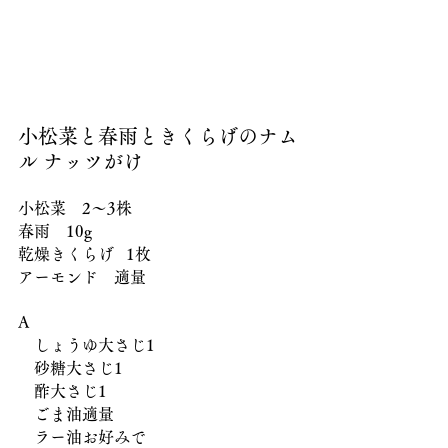
小松菜と春雨ときくらげのナム
ル ナッツがけ
小松菜　2〜3株
春雨　10g
乾燥きくらげ   1枚
アーモンド　適量
A
　しょうゆ大さじ1
　砂糖大さじ1　
　酢大さじ1　
　ごま油適量
　ラー油お好みで