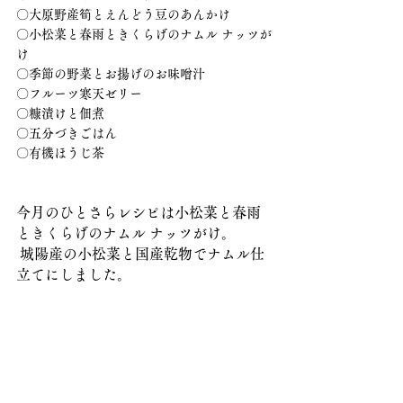
〇大原野産筍とえんどう豆のあんかけ
〇小松菜と春雨ときくらげのナムル ナッツが
け
〇季節の野菜とお揚げのお味噌汁
〇フルーツ寒天ゼリー
〇糠漬けと佃煮
〇五分づきごはん
〇有機ほうじ茶
今月のひとさらレシピは小松菜と春雨
ときくらげのナムル ナッツがけ。
 城陽産の小松菜と国産乾物でナムル仕
立てにしました。