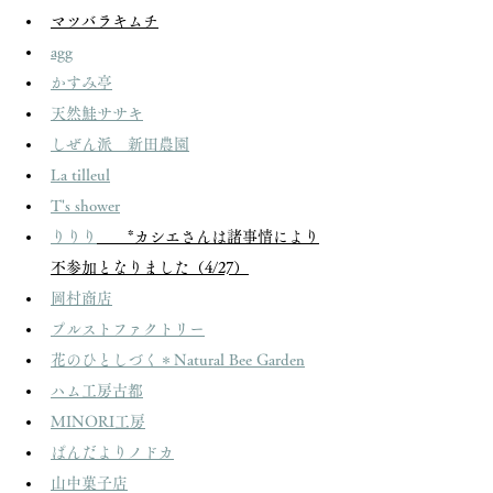
マツバラキムチ
agg
かすみ亭
天然鮭ササキ
しぜん派　新田農園
La tilleul
T's shower
りりり
　　*カシエさんは諸事情により
不参加となりました（4/27）
岡村商店
プルストファクトリー
花のひとしづく＊Natural Bee Garden
ハム工房古都
MINORI工房
ぱんだよりノドカ
山中菓子店