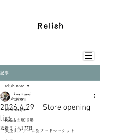
記事
relish note
kaoru mori
relish note
2月28日
2026.4.29 Store opening
relishrecipe
list
Relishの庭市場
更新日：
4月27日
天王山ファーム＆フードマーケット