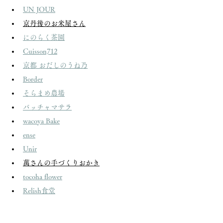
UN JOUR
京丹後のお米屋さん
にのらく茶園
Cuisson712
京都 おだしのうね乃
Border
そらまめ農場
バッチャマサラ
wacoya Bake
ense
Unir
萬さんの手づくりおかき
tocoha flower
Relish食堂