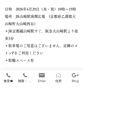
日時　2026年4月29日（水・祝）10時〜15時
場所　JR山崎駅南側広場　(京都府乙訓郡大
山崎町大山崎西谷）
＊JR京都線山崎駅すぐ、阪急大山崎駅より徒
歩3分
＊駐車場のご用意はございません。近隣のコ
インPをご利用ください
＊駐輪スペース有
食堂☎
雑貨・教室☎
Email
住所
Blog
Relish Garden's Marketとはレリッシュが主催
するイベントの総称です
天王山ファーム＆フードマーケット