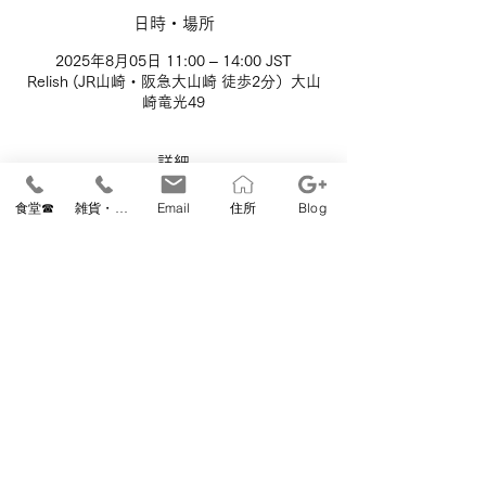
日時・場所
2025年8月05日 11:00 – 14:00 JST
Relish (JR山崎・阪急大山崎 徒歩2分）大山
崎竜光49
詳細
ピコ飾り付きのオリジナル国産リネンを使用
食堂☎
雑貨・教室☎
Email
住所
Blog
した
贈り物にも最適な大判ハンカチ(約
50cm×50cm)。
額縁縫いのコツをお伝えします。
手縫いで丁寧に仕立てていきましょう。
■⽇時　2025年8月5日（火）11：00～14：
00（12：30～13：00お昼休憩）
■参加費　