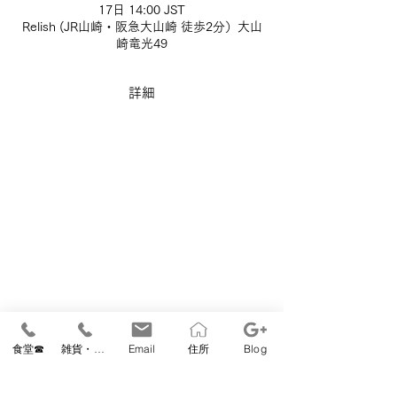
17日 14:00 JST
Relish (JR山崎・阪急大山崎 徒歩2分）大山
崎竜光49
詳細
お支払いのみが済んでも予約枠
食堂☎
雑貨・教室☎
Email
住所
Blog
の確保はできません
システム上、参加登録前でも決済できるよう
になっておりますが、必ず「参加登録」後に