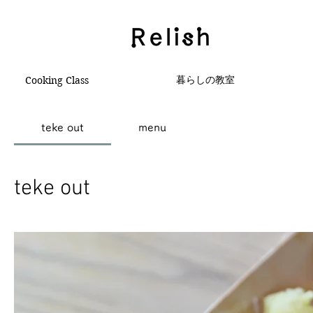
暮らしの教室
Cooking Class
teke out
menu
teke out