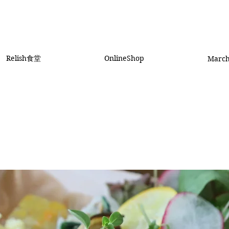
Relish食堂
OnlineShop
Marc