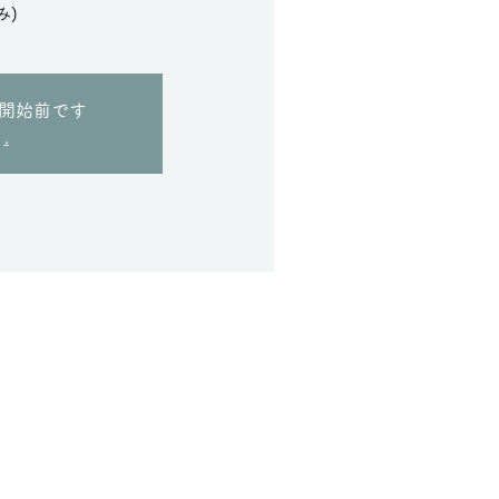
み)
開始前です
.