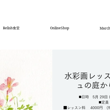
Relish食堂
OnlineShop
Marc
水彩画レッ
ュの庭か
◼️日時 5⽉ 29⽇
◼️定員
■レッスン料 4000円 