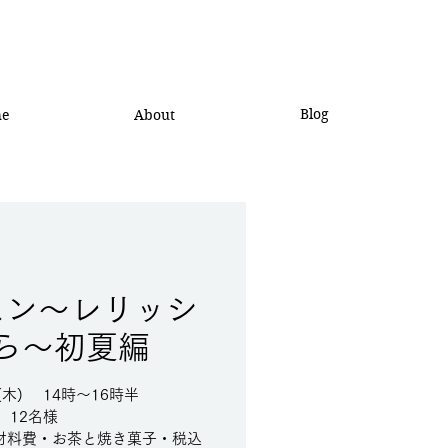
Blog
he
About
スン～レリッシ
ら～初夏編
 (木) 14時～16時半
 12名様
(材料費・お茶と焼き菓子・税込