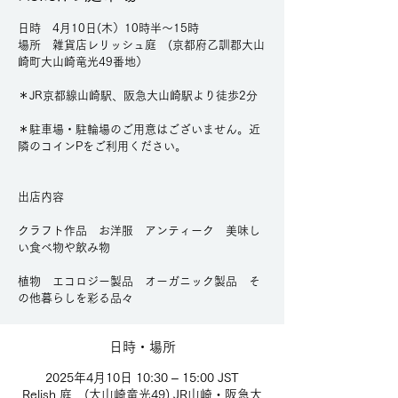
日時 4月10日(木）10時半〜15時
場所 雑貨店レリッシュ庭 (京都府乙訓郡大山
崎町大山崎竜光49番地）
＊JR京都線山崎駅、阪急大山崎駅より徒歩2分
＊駐車場・駐輪場のご用意はございません。近
隣のコインPをご利用ください。
出店内容
クラフト作品 お洋服 アンティーク 美味し
い食べ物や飲み物
植物 エコロジー製品 オーガニック製品 そ
の他暮らしを彩る品々
日時・場所
2025年4月10日 10:30 – 15:00 JST
Relish 庭 (大山崎竜光49) JR山崎・阪急大