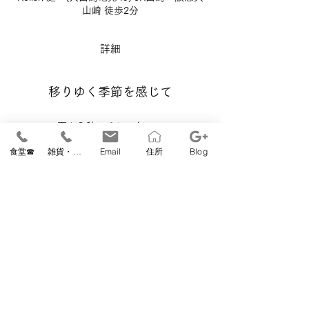
山崎 徒歩2分
詳細
移りゆく季節を感じて
夏から秋、そして冬へ。
食堂☎
雑貨・教室☎
Email
住所
Blog
森のような庭で開催するちいさなクラフト
市。
緑豊かなレリッシュの庭に毎月1回いろいろ
な作品が並びます。
温もりいっぱいのうつわ、優しく包んでくれ
る洋服やオーガニック製品、
写真や本といったこころを豊かにしてくれる
ものまで。