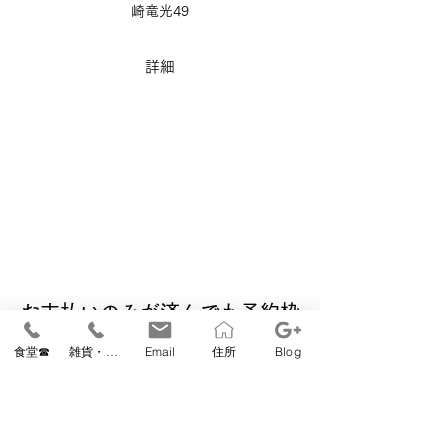
崎竜光49
詳細
お支払いのみが済んでも予約枠
の確保はできません
食堂☎
雑貨・教室☎
Email
住所
Blog
システム上、参加登録前でも決済できるよう
になっておりますが、必ず「参加登録」後に
お手続きいただきますようお願いいたしま
す。入金期限は3営業日以内となっておりま