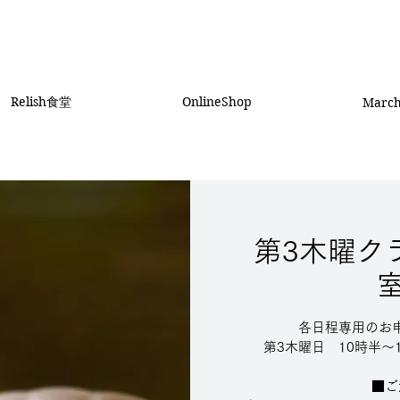
Relish食堂
OnlineShop
Marc
第3木曜ク
各日程専用のお
第3木曜日 10時半～14時
■ご