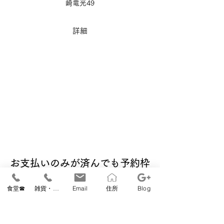
崎竜光49
詳細
お支払いのみが済んでも予約枠
の確保はできません
食堂☎
雑貨・教室☎
Email
住所
Blog
システム上、参加登録前でも決済できるよう
になっておりますが、必ず「参加登録」後に
お手続きいただきますようお願いいたしま
す。入金期限は3営業日以内となっておりま