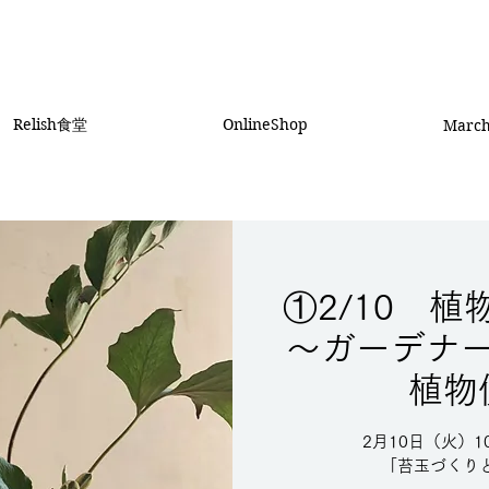
Relish食堂
OnlineShop
Marc
①2/10 
〜ガーデナ
植物
2月10日（火）1
「苔玉づくり