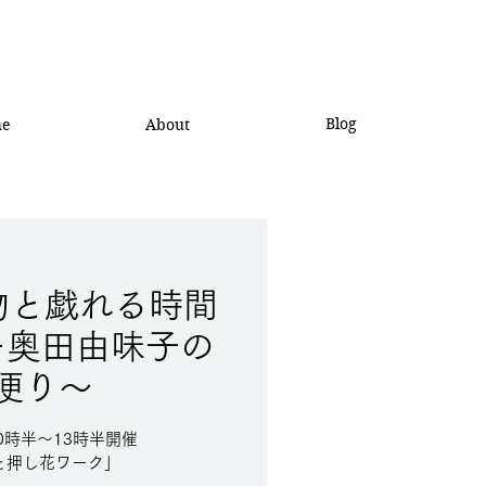
Blog
he
About
植物と戯れる時間
ー奥田由味子の
便り〜
0時半～13時半開催
と押し花ワーク」