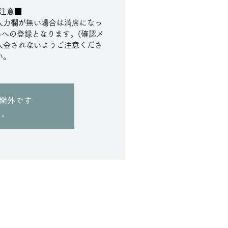
注意■
入力欄が無い場合は満席になっ
への登録となります。(確認メ
入金されないようご注意くださ
い。
間外です
.